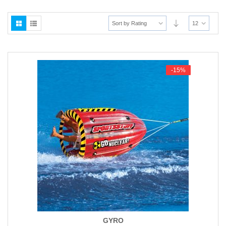
n
u
Sort by Rating
12
-15%
-15%
GYRO