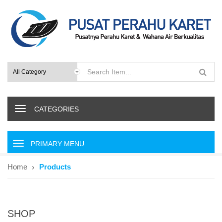
CATEGORIES
P
r
i
Home
Products
m
a
r
y
M
SHOP
e