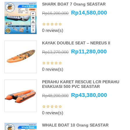
SHARK BOAT 7 Orang SEASTAR
Rp
14,580,000
Rp
16,200,000
0 review(s)
KAYAK DOUBLE SEAT – NEREUS II
Rp
11,280,000
Rp
13,270,000
0 review(s)
PERAHU KARET RESCUE LCR PERAHU
EVAKUASI 500 PVC SEASTAR
Rp
43,380,000
Rp
48,200,000
0 review(s)
WHALE BOAT 10 Orang SEASTAR