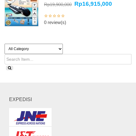
Rp
16,915,000
Rp
19,900,000
0 review(s)
EXPEDISI