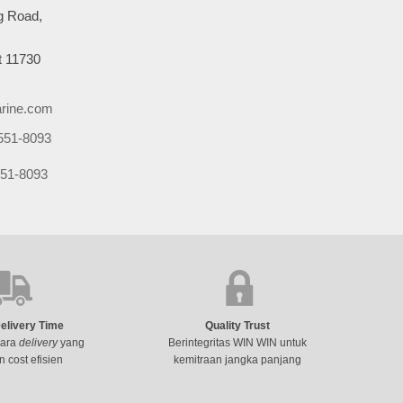
 Road,
 11730
rine.com
551-8093
51-8093
Delivery Time
Quality Trust
cara
delivery
yang
Berintegritas WIN WIN untuk
n cost efisien
kemitraan jangka panjang