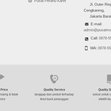
Pusat Perahu Karet
Jl. Outer Ring
Cengkareng,
Jakarta Barat
E-mail:
admin@pusatma
Call:
0878-5
WA:
0878-55
 Price
Quality Service
Quality 
saing & tidak
tanggap dan peduli terhadap
solusi untuk 
price
feed back
pelanggan
efektif da