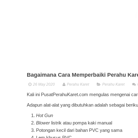
Bagaimana Cara Memperbaiki Perahu Kar
26 May 2020
Perahu Karet
Perahu Karet
Kali ini PusatPerahuKaret.com mengulas mengenai ca
Adapun alat-alat yang dibutuhkan adalah sebagai berikut
Hot Gun
Blower
listrik atau pompa kaki manual
Potongan kecil dari bahan PVC yang sama
Lem khusus PVC