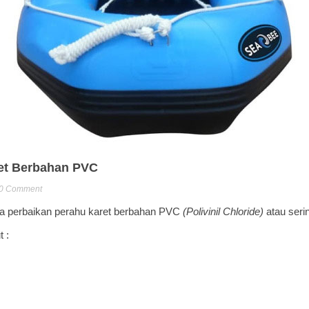
et Berbahan PVC
0
Comment
ra perbaikan perahu karet berbahan PVC
(Polivinil Chloride)
atau serin
 :