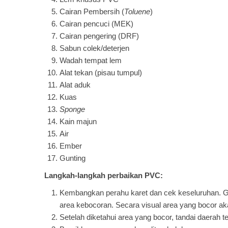
Cairan Pembersih (
Toluene
)
Cairan pencuci (MEK)
Cairan pengering (DRF)
Sabun colek/deterjen
Wadah tempat lem
Alat tekan (pisau tumpul)
Alat aduk
Kuas
Sponge
Kain majun
Air
Ember
Gunting
Langkah-langkah p
erbaikan
PVC
:
Kembangkan perahu karet dan cek keseluruhan.
area kebocoran. Secara visual area yang bocor a
Setelah diketahui area yang bocor, tandai daerah t