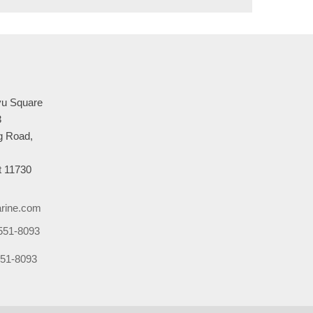
u Square
3
 Road,
 11730
rine.com
551-8093
51-8093