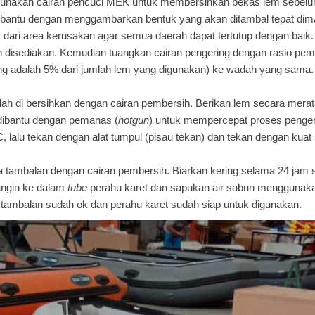
unakan cairan pencuci MEK untuk membersihkan bekas lem sebelumn
antu dengan menggambarkan bentuk yang akan ditambal tepat dim
 dari area kerusakan agar semua daerah dapat tertutup dengan baik.
disediakan. Kemudian tuangkan cairan pengering dengan rasio pemak
ering adalah 5% dari jumlah lem yang digunakan) ke wadah yang sam
 sudah di bersihkan dengan cairan pembersih. Berikan lem secara me
 dibantu dengan pemanas (
hotg
u
n
) untuk mempercepat proses penger
 lalu tekan dengan alat tumpul (pisau tekan) dan tekan dengan kua
rea tambalan dengan cairan pembersih. Biarkan kering selama 24 j
angin ke dalam
tube
perahu karet dan sapukan air sabun mengguna
l tambalan sudah ok dan perahu karet sudah siap untuk digunakan.