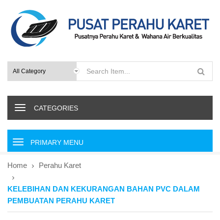
CATEGORIES
P
r
i
Home
Perahu Karet
m
a
KELEBIHAN DAN KEKURANGAN BAHAN PVC DALAM
r
y
PEMBUATAN PERAHU KARET
M
e