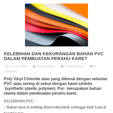
n
u
KELEBIHAN DAN KEKURANGAN BAHAN PVC
DALAM PEMBUATAN PERAHU KARET
14 Aug 2024
Perahu Karet
Perahu Karet
0
Comment
Poly Vinyl Chloride atau yang dikenal dengan sebutan
PVC atau sering di sebut dengan karet sintetis
(synthetic plastic polymer). Pvc merupakan bahan
utama dalam pembuatan perahu karet.
KELEBIHAN PVC :
– Bahan bisa di welding (thermobonded) sehingga lebih kuat di