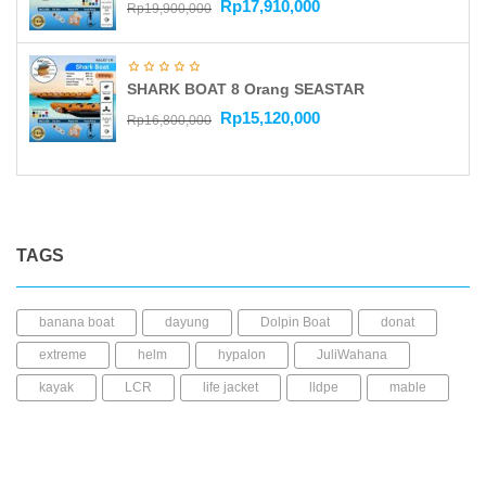
Rp
17,910,000
Rp
19,900,000
SHARK BOAT 8 Orang SEASTAR
Rp
15,120,000
Rp
16,800,000
TAGS
banana boat
dayung
Dolpin Boat
donat
extreme
helm
hypalon
JuliWahana
kayak
LCR
life jacket
lldpe
mable
perahu karet
pump
pvc
repair kit
seabee
Shark Boat
sup
trampolin
ufo
wahana air
Whale boat