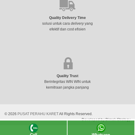
Quality Delivery Time
solusi untuk cara
delivery
yang
efektif dan cost efisien
Quality Trust
Berintegritas WIN WIN untuk
kemitraan jangka panjang
© 2026
PUSAT PERAHU KARET
All Rights Reserved.
Developed by Dimak Strategy
Call
Whatsapp