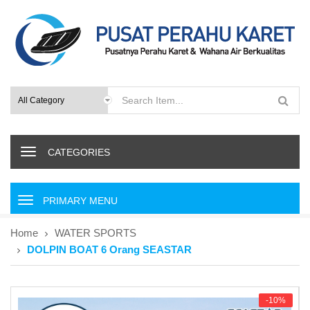
CATEGORIES
P
r
i
Home
WATER SPORTS
m
DOLPIN BOAT 6 Orang SEASTAR
a
r
y
M
-10%
e