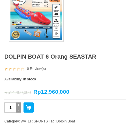
DOLPIN BOAT 6 Orang SEASTAR
0
Review(s)
Availability:
In stock
Rp
12,960,000
Rp
14,400,000
DOLPIN
BOAT
6
Category:
WATER SPORTS
Tag:
Dolpin Boat
Orang
SEASTAR