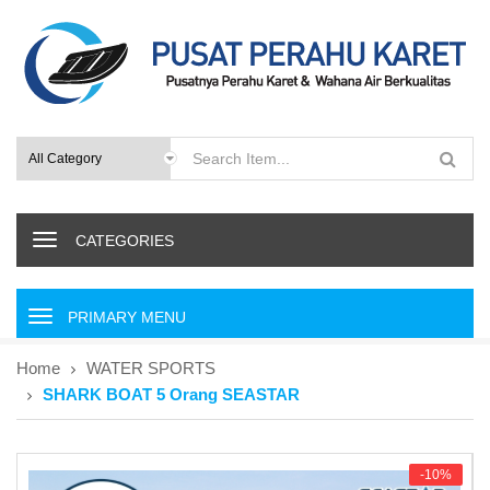
CATEGORIES
P
r
i
Home
WATER SPORTS
m
SHARK BOAT 5 Orang SEASTAR
a
r
y
M
-10%
e