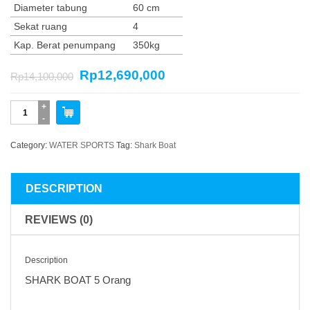
Diameter tabung
60 cm
Sekat ruang
4
Kap. Berat penumpang
350kg
Rp
12,690,000
Rp
14,100,000
SHARK
BOAT
5
Category:
WATER SPORTS
Tag:
Shark Boat
Orang
SEASTAR
quantity
DESCRIPTION
REVIEWS (0)
Description
SHARK BOAT 5 Orang