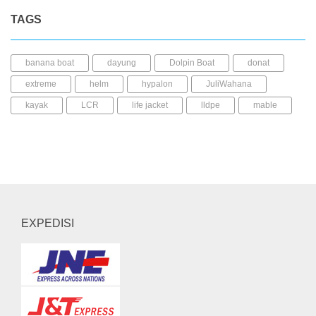
TAGS
banana boat
dayung
Dolpin Boat
donat
extreme
helm
hypalon
JuliWahana
kayak
LCR
life jacket
lldpe
mable
perahu karet
pump
pvc
repair kit
seabee
Shark Boat
sup
trampolin
ufo
wahana air
Whale boat
EXPEDISI